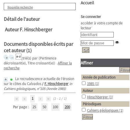
Accueil
Nouvelle recherche
Se connecter
Détail de l'auteur
accéder à votre compte de
lecteur
Auteur F. Hinschberger
Documents disponibles écrits par
cet auteur (
1
)
trié(s) par
(Pertinence
Affiner
décroissant(e), Titre croissant(e))
Affiner la
recherche
Année de publication
La recrudescence actuelle de l'érosion
sur le côtes du Calvados
/
F. Hinschberger
in
1985
[1]
Cahiers géologiques, n°105 (Année 1985)
Auteur
Hinschberger
[1]
1
(1 - 1 / 1)
Périodiques
Par page :
25
50
100
200
Cahiers géologiques
[1]