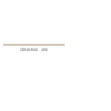
CBN de Brest
pmb