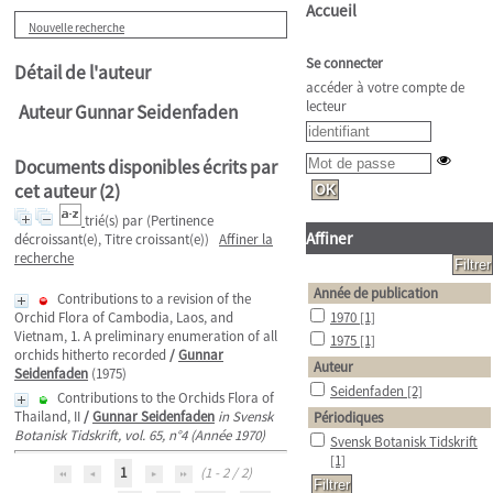
Accueil
Nouvelle recherche
Se connecter
Détail de l'auteur
accéder à votre compte de
lecteur
Auteur Gunnar Seidenfaden
Documents disponibles écrits par
cet auteur (
2
)
trié(s) par
(Pertinence
Affiner
décroissant(e), Titre croissant(e))
Affiner la
recherche
Année de publication
Contributions to a revision of the
Orchid Flora of Cambodia, Laos, and
1970
[1]
Vietnam, 1. A preliminary enumeration of all
1975
[1]
orchids hitherto recorded
/
Gunnar
Auteur
Seidenfaden
(1975)
Seidenfaden
[2]
Contributions to the Orchids Flora of
Thailand, II
/
Gunnar Seidenfaden
in Svensk
Périodiques
Botanisk Tidskrift, vol. 65, n°4 (Année 1970)
Svensk Botanisk Tidskrift
[1]
1
(1 - 2 / 2)