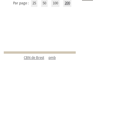
Par page :
25
50
100
200
CBN de Brest
pmb