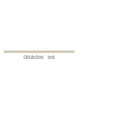
CBN de Brest
pmb