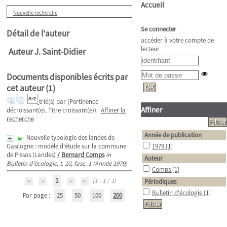
Accueil
Nouvelle recherche
Se connecter
Détail de l'auteur
accéder à votre compte de
lecteur
Auteur J. Saint-Didier
Documents disponibles écrits par
cet auteur (
1
)
trié(s) par
(Pertinence
Affiner
décroissant(e), Titre croissant(e))
Affiner la
recherche
Année de publication
Nouvelle typologie des landes de
Gascogne : modèle d'étude sur la commune
1979
[1]
de Pissos (Landes)
/
Bernard Comps
in
Auteur
Bulletin d'écologie, t. 10, fasc. 1 (Année 1979)
Comps
[1]
1
(1 - 1 / 1)
Périodiques
Bulletin d'écologie
[1]
Par page :
25
50
100
200