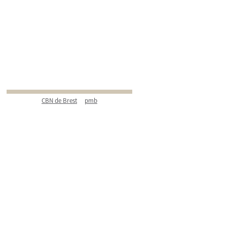
CBN de Brest
pmb