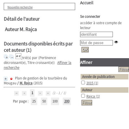
Accueil
Nouvelle recherche
Se connecter
Détail de l'auteur
accéder à votre compte de
lecteur
Auteur M. Rajca
Documents disponibles écrits par
cet auteur (
1
)
trié(s) par
(Pertinence
Affiner
décroissant(e), Titre croissant(e))
Affiner la
recherche
Année de publication
Plan de gestion de la tourbière du
Mougau
/
M. Rajca
(2015)
2015
[1]
Auteur
1
(1 - 1 / 1)
Rajca
[1]
Par page :
25
50
100
200