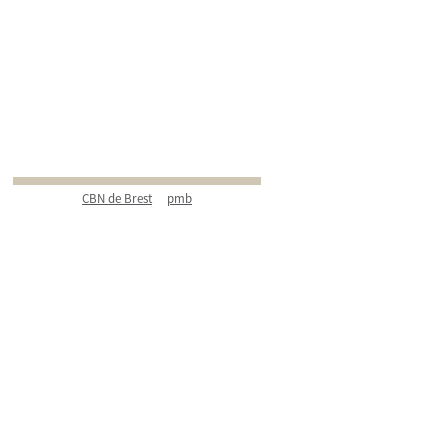
CBN de Brest
pmb