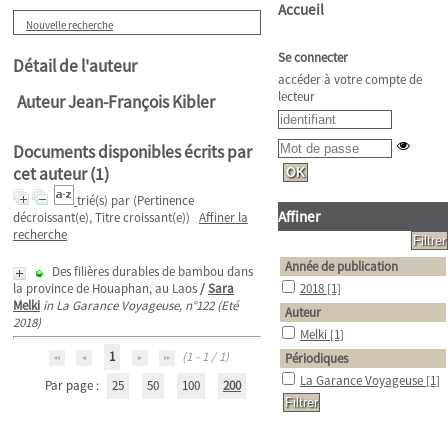
Accueil
Nouvelle recherche
Se connecter
Détail de l'auteur
accéder à votre compte de
lecteur
Auteur Jean-François Kibler
Documents disponibles écrits par
cet auteur (
1
)
trié(s) par
(Pertinence
Affiner
décroissant(e), Titre croissant(e))
Affiner la
recherche
Année de publication
Des filières durables de bambou dans
la province de Houaphan, au Laos
/
Sara
2018
[1]
Melki
in La Garance Voyageuse, n°122 (Eté
Auteur
2018)
Melki
[1]
1
(1 - 1 / 1)
Périodiques
La Garance Voyageuse
[1]
Par page :
25
50
100
200