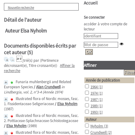
Accueil
Nouvelle recherche
Se connecter
Détail de l'auteur
accéder à votre compte de
lecteur
Auteur Elsa Nyholm
Documents disponibles écrits par
cet auteur (
5
)
trié(s) par
(Pertinence
Affiner
décroissant(e), Titre croissant(e))
Affiner la
recherche
Année de publication
Funaria muhlenbergii and Related
European Species
/
Alan Crundwell
in
1964
[1]
Lindbergia, vol. 2, n°3-4 (Année 1974)
1974
[1]
Illustrated flora of Nordic mosses, fasc.
1987
[1]
1. Fissidentaceae-Seligeriaceae
/
Elsa Nyholm
1989
[1]
(1987)
1993
[1]
Illustrated flora of Nordic mosses, fasc.
Auteur
2. Pottiaceae-Splachnaceae-Schistostegaceae
/
Elsa Nyholm
(1989)
Nyholm
[3]
Illustrated flora of Nordic mosses, fasc.
Crundwell
[2]