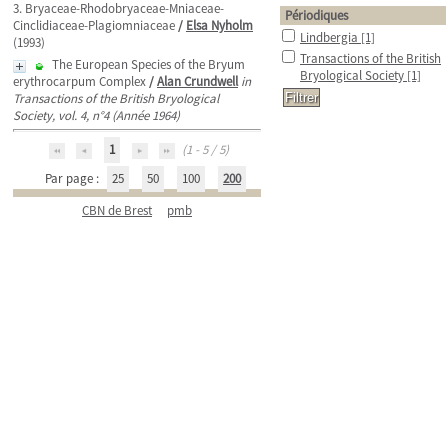
3. Bryaceae-Rhodobryaceae-Mniaceae-
Périodiques
Cinclidiaceae-Plagiomniaceae
/
Elsa Nyholm
Lindbergia
[1]
(1993)
Transactions of the British
The European Species of the Bryum
Bryological Society
[1]
erythrocarpum Complex
/
Alan Crundwell
in
Transactions of the British Bryological
Society, vol. 4, n°4 (Année 1964)
1
(1 - 5 / 5)
Par page :
25
50
100
200
CBN de Brest
pmb