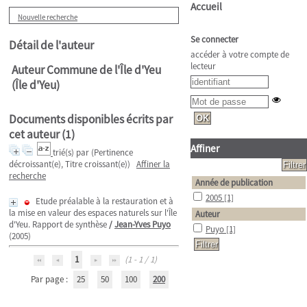
Accueil
Nouvelle recherche
Se connecter
Détail de l'auteur
accéder à votre compte de
lecteur
Auteur Commune de l'Île d'Yeu
(Île d'Yeu)
Documents disponibles écrits par
cet auteur (
1
)
Affiner
trié(s) par
(Pertinence
décroissant(e), Titre croissant(e))
Affiner la
recherche
Année de publication
2005
[1]
Etude préalable à la restauration et à
la mise en valeur des espaces naturels sur l'Île
Auteur
d'Yeu. Rapport de synthèse
/
Jean-Yves Puyo
Puyo
[1]
(2005)
1
(1 - 1 / 1)
Par page :
25
50
100
200