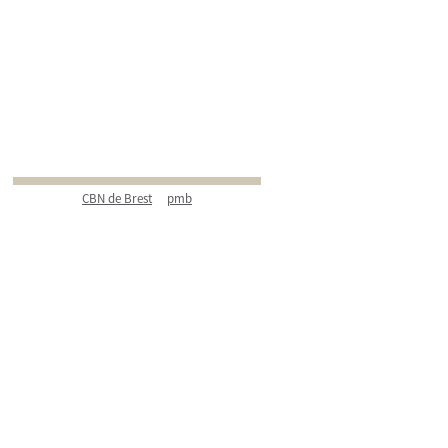
CBN de Brest
pmb