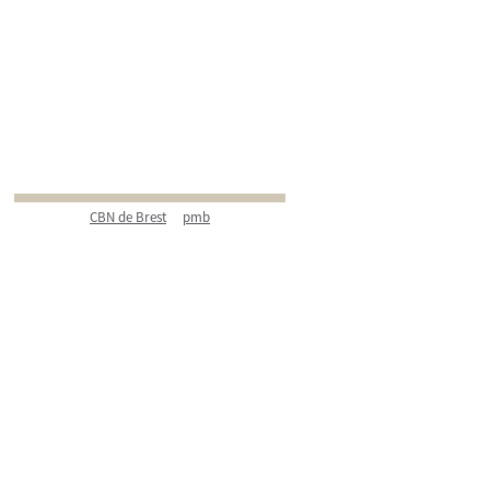
CBN de Brest
pmb