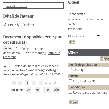
Accueil
Nouvelle recherche
Se connecter
Détail de l'auteur
accéder à votre compte de
lecteur
Auteur A. Lüscher
Documents disponibles écrits par
cet auteur (
1
)
trié(s) par
(Pertinence
Affiner
décroissant(e), Titre croissant(e))
Affiner la
recherche
Année de publication
Gestion des herbages et présence du
séneçon jacobée
/
Sandra Siegrist-Maag
in
2006
[1]
Revue suisse d'agriculture, vol. 35, n°5 (2006)
Auteur
Siegrist-Maag
[1]
1
(1 - 1 / 1)
Périodiques
Par page :
25
50
100
200
Revue suisse d'agriculture
[1]