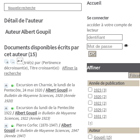
Accueil
Nouvelle recherche
Se connecter
Détail de l'auteur
accéder à votre compte de
lecteur
Auteur Albert Goupil
Documents disponibles écrits par
cet auteur (
15
)
trié(s) par
(Pertinence
Affiner
décroissant(e), Titre croissant(e))
Affiner la
recherche
Année de publication
Excursion en Charnie, le lundi de la
Pentecôte, 24 mai 1920
/
Albert Goupil
in
1923
[3]
Bulletin de Mayenne Sciences, 1920 (Année
1920
[2]
1920)
1922
[2]
Excursion du lundi de la Pentecôte
1929
[2]
1922
/
Albert Goupil
in Bulletin de Mayenne
1931
[2]
Sciences, 1922 (Année 1923)
[+]
Pierre Corfec (1870-1947)
/
Albert
Goupil
in Bulletin de Mayenne Sciences, 1947
Auteur
(Année 1947)
Goupil
[15]