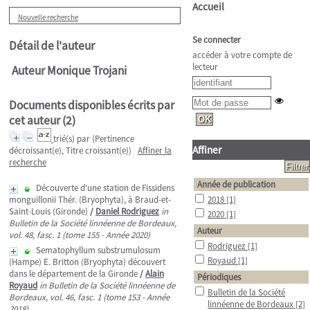
Accueil
Nouvelle recherche
Se connecter
Détail de l'auteur
accéder à votre compte de
lecteur
Auteur Monique Trojani
Documents disponibles écrits par
cet auteur (
2
)
trié(s) par
(Pertinence
Affiner
décroissant(e), Titre croissant(e))
Affiner la
recherche
Année de publication
Découverte d'une station de Fissidens
monguillonii Thér. (Bryophyta), à Braud-et-
2018
[1]
Saint-Louis (Gironde)
/
Daniel Rodriguez
in
2020
[1]
Bulletin de la Société linnéenne de Bordeaux,
Auteur
vol. 48, fasc. 1 (tome 155 - Année 2020)
Rodriguez
[1]
Sematophyllum substrumulosum
Royaud
[1]
(Hampe) E. Britton (Bryophyta) découvert
dans le département de la Gironde
/
Alain
Périodiques
Royaud
in Bulletin de la Société linnéenne de
Bulletin de la Société
Bordeaux, vol. 46, fasc. 1 (tome 153 - Année
linnéenne de Bordeaux
[2]
2018)