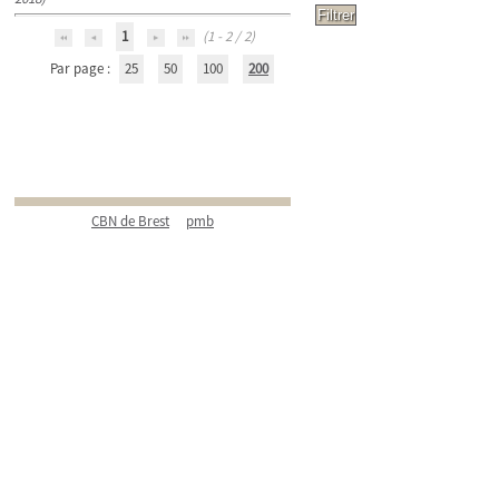
1
(1 - 2 / 2)
Par page :
25
50
100
200
CBN de Brest
pmb