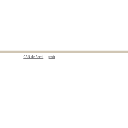
CBN de Brest
pmb