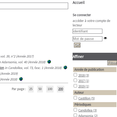
Accueil
Se connecter
accéder à votre compte de
lecteur
vol. 39, n°2 (Année 2017)
Affiner
n Adansonia, vol. 40 (Année 2018)
lon
in Candollea, vol. 73, fasc. 1 (Année 2018)
Année de publication
2 (Année 2019)
2018
[3]
2 (Année 2018)
2017
[1]
2019
[1]
Par page :
25
50
100
200
Auteur
Castillon
[5]
Périodiques
Candollea
[3]
Adansonia
[2]