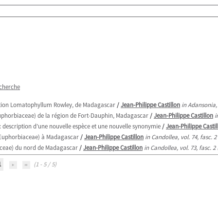
echerche
ection Lomatophyllum Rowley, de Madagascar
/
Jean-Philippe Castillon
in Adansonia, 
uphorbiaceae) de la région de Fort-Dauphin, Madagascar
/
Jean-Philippe Castillon
i
 description d’une nouvelle espèce et une nouvelle synonymie
/
Jean-Philippe Castil
(Euphorbiaceae) à Madagascar
/
Jean-Philippe Castillon
in Candollea, vol. 74, fasc. 
aceae) du nord de Madagascar
/
Jean-Philippe Castillon
in Candollea, vol. 73, fasc. 
1
(1 - 5 / 5)