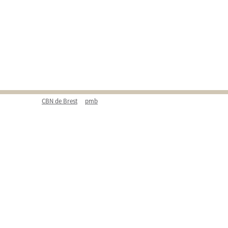
CBN de Brest
pmb