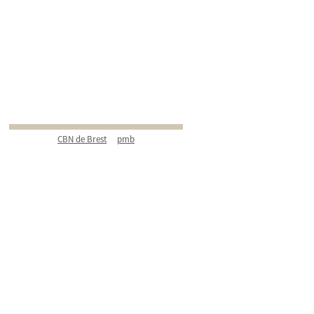
CBN de Brest
pmb