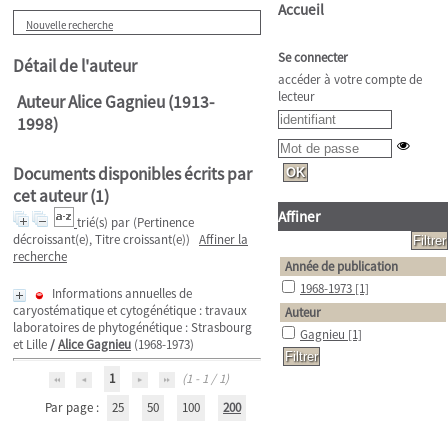
Accueil
Nouvelle recherche
Se connecter
Détail de l'auteur
accéder à votre compte de
lecteur
Auteur Alice Gagnieu (1913-
1998)
Documents disponibles écrits par
cet auteur (
1
)
Affiner
trié(s) par
(Pertinence
décroissant(e), Titre croissant(e))
Affiner la
recherche
Année de publication
1968-1973
[1]
Informations annuelles de
caryostématique et cytogénétique : travaux
Auteur
laboratoires de phytogénétique : Strasbourg
Gagnieu
[1]
et Lille
/
Alice Gagnieu
(1968-1973)
1
(1 - 1 / 1)
Par page :
25
50
100
200