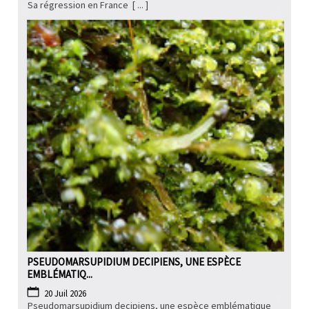
Sa régression en France [ ... ]
PSEUDOMARSUPIDIUM DECIPIENS, UNE ESPÈCE
EMBLÉMATIQ...
20 Juil 2026
Pseudomarsupidium decipiens, une espèce emblématique